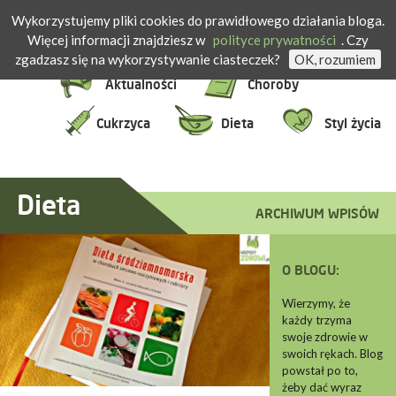
Wykorzystujemy pliki cookies do prawidłowego działania bloga.
WszyscyZdrow
Więcej informacji znajdziesz w
polityce prywatności
. Czy
zgadzasz się na wykorzystywanie ciasteczek?
OK, rozumiem
Aktualności
Choroby
Cukrzyca
Dieta
Styl życia
Dieta
ARCHIWUM WPISÓW
O BLOGU:
Wierzymy, że
każdy trzyma
swoje zdrowie w
swoich rękach. Blog
powstał po to,
żeby dać wyraz