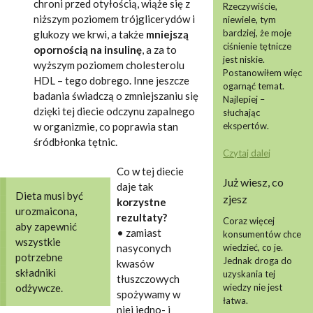
chroni przed otyłością, wiąże się z
Rzeczywiście,
niższym poziomem trójglicerydów i
niewiele, tym
bardziej, że moje
glukozy we krwi, a także
mniejszą
ciśnienie tętnicze
opornością na insulinę
, a za to
jest niskie.
wyższym poziomem cholesterolu
Postanowiłem więc
HDL – tego dobrego. Inne jeszcze
ogarnąć temat.
badania świadczą o zmniejszaniu się
Najlepiej –
dzięki tej diecie odczynu zapalnego
słuchając
w organizmie, co poprawia stan
ekspertów.
śródbłonka tętnic.
Czytaj dalej
Co w tej diecie
Już wiesz, co
daje tak
Dieta musi być
zjesz
korzystne
urozmaicona,
rezultaty?
Coraz więcej
aby zapewnić
• zamiast
konsumentów chce
wszystkie
nasyconych
wiedzieć, co je.
potrzebne
Jednak droga do
kwasów
składniki
uzyskania tej
tłuszczowych
wiedzy nie jest
odżywcze.
spożywamy w
łatwa.
niej jedno- i