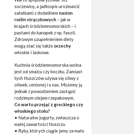
soczewicę, a jadłospis urozmaicić
sałatkami z dodatkiem
nasion
roślin strączkowych
– jak w
krajach śródziemnomorskich – i
pastami do kanapek z np. fasoli.
Zdrowym uzupełnieniem diety
mogą stać się także
orzechy
włoskie i laskowe.
Kuchnia śródziemnomorska wolna
jest od smalcu czy boczku. Zamiast
tych tłuszczów używa się oliwy z
oliwek, cenionej i u nas. Możemy ją
jednak z powodzeniem zastąpić
rodzimym olejem rzepakowym.
Co warto przejąć z greckiego czy
włoskiego stołu?
• Naturalne jogurty, zwłaszcza o
małej zawartości tłuszczu
• Ryby, których ciągle jemy za mało