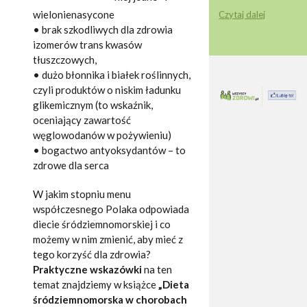
wielonienasycone
Czytaj dalej
• brak szkodliwych dla zdrowia
izomerów trans kwasów
tłuszczowych,
• dużo błonnika i białek roślinnych,
czyli produktów o niskim ładunku
glikemicznym (to wskaźnik,
oceniający zawartość
węglowodanów w pożywieniu)
• bogactwo antyoksydantów – to
zdrowe dla serca
W jakim stopniu menu
współczesnego Polaka odpowiada
diecie śródziemnomorskiej i co
możemy w nim zmienić, aby mieć z
tego korzyść dla zdrowia?
Praktyczne wskazówki
na ten
temat znajdziemy w książce
„Dieta
śródziemnomorska w chorobach