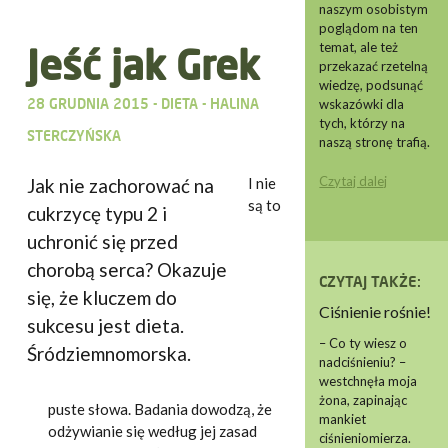
naszym osobistym
poglądom na ten
temat, ale też
Jeść jak Grek
przekazać rzetelną
wiedzę, podsunąć
28 GRUDNIA 2015 -
DIETA
-
HALINA
wskazówki dla
tych, którzy na
STERCZYŃSKA
naszą stronę trafią.
Czytaj dalej
Jak nie zachorować na
I nie
są to
cukrzycę typu 2 i
uchronić się przed
chorobą serca? Okazuje
CZYTAJ TAKŻE:
się, że kluczem do
Ciśnienie rośnie!
sukcesu jest dieta.
– Co ty wiesz o
Śródziemnomorska.
nadciśnieniu? –
westchnęła moja
żona, zapinając
puste słowa. Badania dowodzą, że
mankiet
odżywianie się według jej zasad
ciśnieniomierza.