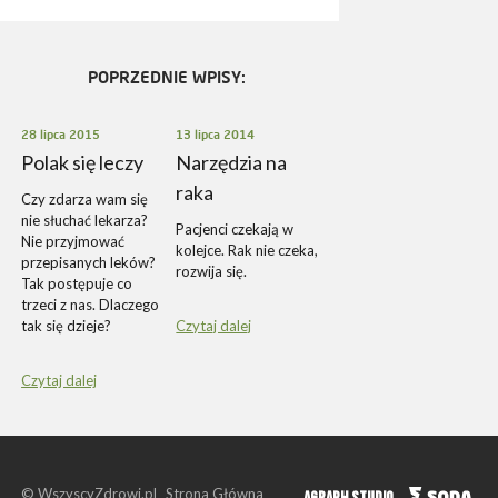
POPRZEDNIE WPISY:
28 lipca 2015
13 lipca 2014
Polak się leczy
Narzędzia na
raka
Czy zdarza wam się
nie słuchać lekarza?
Pacjenci czekają w
Nie przyjmować
kolejce. Rak nie czeka,
przepisanych leków?
rozwija się.
Tak postępuje co
trzeci z nas. Dlaczego
tak się dzieje?
Czytaj dalej
Czytaj dalej
© WszyscyZdrowi.pl
Strona Główna
S