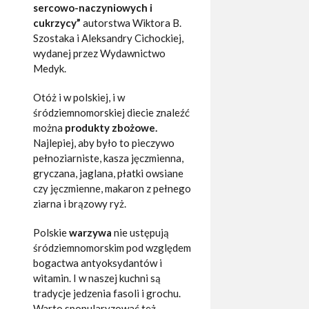
sercowo-naczyniowych i
cukrzycy”
autorstwa Wiktora B.
Szostaka i Aleksandry Cichockiej,
wydanej przez Wydawnictwo
Medyk.
Otóż i w polskiej, i w
śródziemnomorskiej diecie znaleźć
można
produkty zbożowe.
Najlepiej, aby było to pieczywo
pełnoziarniste, kasza jęczmienna,
gryczana, jaglana, płatki owsiane
czy jęczmienne, makaron z pełnego
ziarna i brązowy ryż.
Polskie
warzywa
nie ustępują
śródziemnomorskim pod względem
bogactwa antyoksydantów i
witamin. I w naszej kuchni są
tradycje jedzenia fasoli i grochu.
Warto spopularyzować też